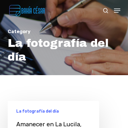
Skip
Menu
search
to
Close
main
Menu
Category
content
La fotografía del
día
Amanecer
La fotografía del día
en
La
Amanecer en La Lucila,