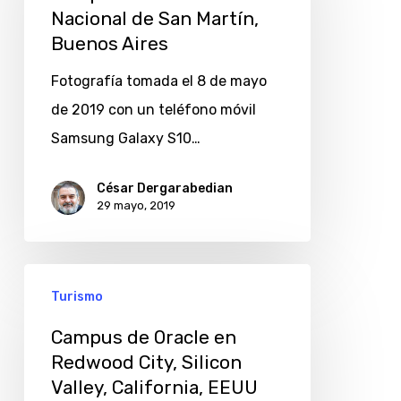
Nacional de San Martín,
Universidad
Buenos Aires
Nacional
de
Fotografía tomada el 8 de mayo
San
de 2019 con un teléfono móvil
Martín,
Samsung Galaxy S10…
Buenos
César Dergarabedian
Aires
29 mayo, 2019
Turismo
Campus de Oracle en
Redwood City, Silicon
Valley, California, EEUU