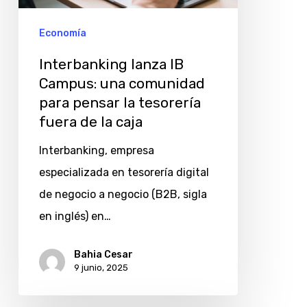
comunidad
para
Economía
pensar
Interbanking lanza IB
la
Campus: una comunidad
tesorería
para pensar la tesorería
fuera
fuera de la caja
de
Interbanking, empresa
la
especializada en tesorería digital
caja
de negocio a negocio (B2B, sigla
en inglés) en…
Bahia Cesar
9 junio, 2025