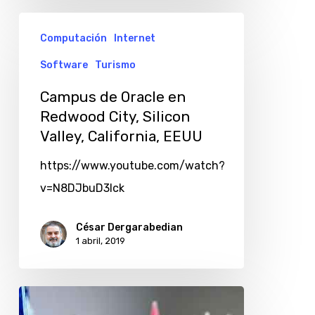
Computación
Internet
Software
Turismo
Campus de Oracle en
Redwood City, Silicon
Valley, California, EEUU
https://www.youtube.com/watch?
v=N8DJbuD3Ick
César Dergarabedian
1 abril, 2019
Convocatoria