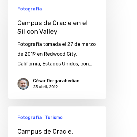
Campus
Fotografía
de
Oracle
Campus de Oracle en el
Silicon Valley
en
el
Fotografía tomada el 27 de marzo
Silicon
de 2019 en Redwood City,
Valley
California, Estados Unidos, con…
César Dergarabedian
23 abril, 2019
Campus
Fotografía
Turismo
de
Oracle,
Campus de Oracle,