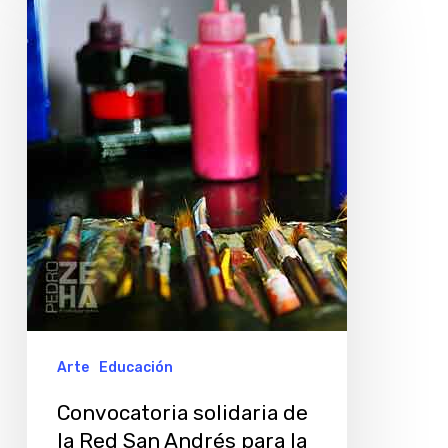
solidaria
de
la
Red
San
Andrés para
la
educación
artística
Arte
Educación
Convocatoria solidaria de
la Red San Andrés para la