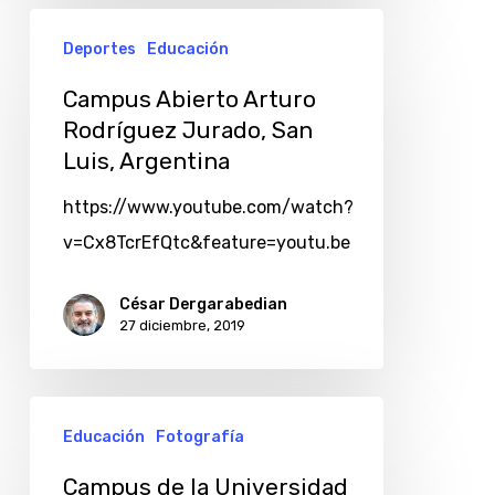
Deportes
Educación
Campus Abierto Arturo
Rodríguez Jurado, San
Luis, Argentina
https://www.youtube.com/watch?
v=Cx8TcrEfQtc&feature=youtu.be
César Dergarabedian
27 diciembre, 2019
Campus
Educación
Fotografía
de
la
Campus de la Universidad