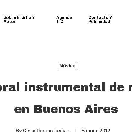
Sobre El Sitio Y
Agenda
Contacto Y
Autor
TIC
Publicidad
Música
ral instrumental de
en Buenos Aires
By
César Dergarabedian
8 junio, 2012