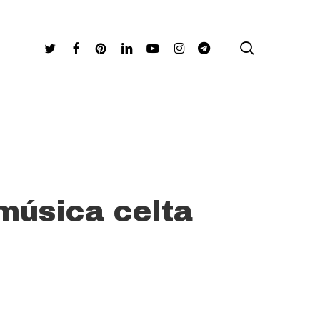
search
Twitter
Facebook
Pinterest
Linkedin
Youtube
Instagram
Telegram
 música celta