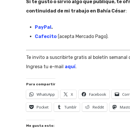
Si te gustó o sirvió algo que publiqué, te o
continuidad de mi trabajo en Bahía César
:
PayPal
.
Cafecito
(acepta Mercado Pago).
Te invito a suscribirte gratis al boletín semanal
Ingresa tu e-mail
aquí
.
Para compartir
WhatsApp
X
Facebook
Corr
Pocket
Tumblr
Reddit
Mast
Me gusta esto: