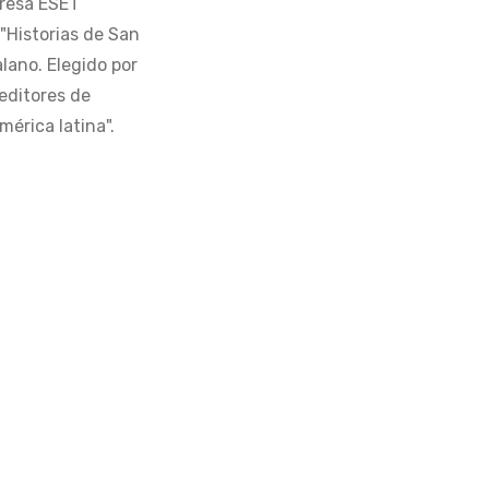
presa ESET
 "Historias de San
alano. Elegido por
editores de
érica latina".