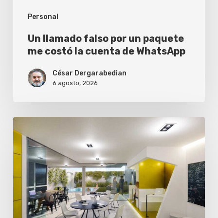
la
Personal
cuenta
de
Un llamado falso por un paquete
WhatsApp
me costó la cuenta de WhatsApp
César Dergarabedian
6 agosto, 2026
La
IA
ya
engaña
a
la
mayoría