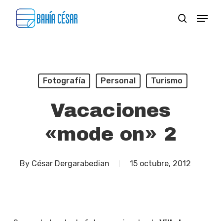
Skip
Menu
search
to
Close
main
Menu
content
Fotografía
Personal
Turismo
Vacaciones
«mode on» 2
By
César Dergarabedian
15 octubre, 2012