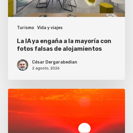
con
fotos
Turismo
Vida y viajes
falsas
de
La IA ya engaña a la mayoría con
alojamientos
fotos falsas de alojamientos
César Dergarabedian
2 agosto, 2026
Todos
los
días
(te
doy