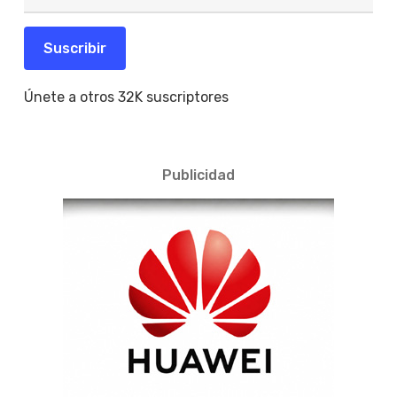
de
correo
electrónico
Suscribir
Únete a otros 32K suscriptores
Publicidad