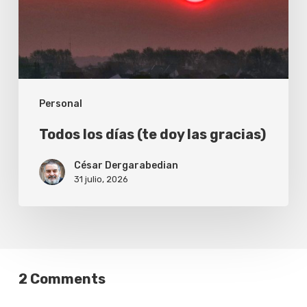
las
gracias)
Personal
Todos los días (te doy las gracias)
César Dergarabedian
31 julio, 2026
2 Comments