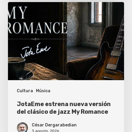
JotaEme
estrena
nueva
versión
del
clásico
de
jazz
My
Cultura
Música
Romance
JotaEme estrena nueva versión
del clásico de jazz My Romance
César Dergarabedian
3 agosto, 2026