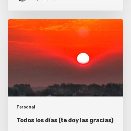
Todos
los
días
(te
doy
las
gracias)
Personal
Todos los días (te doy las gracias)