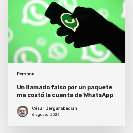
falso
por
un
paquete
me
costó
la
Personal
cuenta
de
Un llamado falso por un paquete
WhatsApp
me costó la cuenta de WhatsApp
César Dergarabedian
6 agosto, 2026