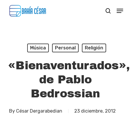
Skip
Menu
search
to
Close
main
Menu
content
Música
Personal
Religión
«Bienaventurados»,
de Pablo
Bedrossian
By
César Dergarabedian
23 diciembre, 2012