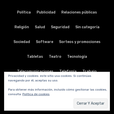
Política
Publicidad
Relaciones públicas
Religión
Salud
Seguridad
Sin categoría
Sociedad
Software
Sorteos y promociones
Tabletas
Teatro
Tecnología
Telecomunicaciones
Telefonía
Trabajo
Privacidad y cookies: este sitio usa cookies. Si continúas
navegando por él, aceptas su uso.
Transporte
Turismo
TV y radio
Vida y viajes
Para obtener más información, incluido cómo gestionar las cookies,
consulta:
Política de cookies