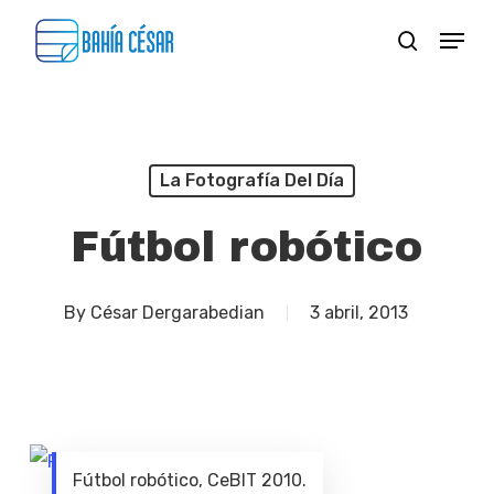
Skip
Menu
search
to
Close
main
Menu
content
La Fotografía Del Día
Fútbol robótico
By
César Dergarabedian
3 abril, 2013
Fútbol robótico, CeBIT 2010.