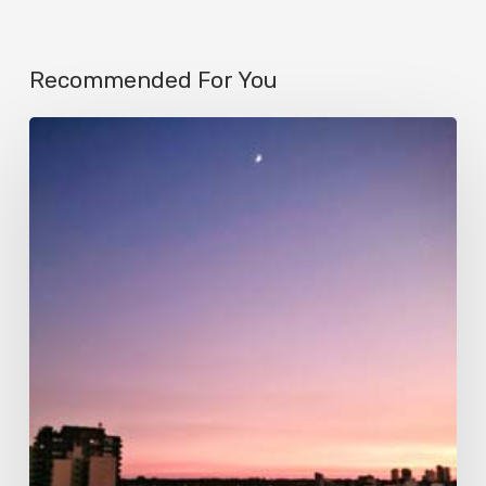
Recommended For You
Luna
matinal
en
Olivos,
Buenos
Aires,
Argentina