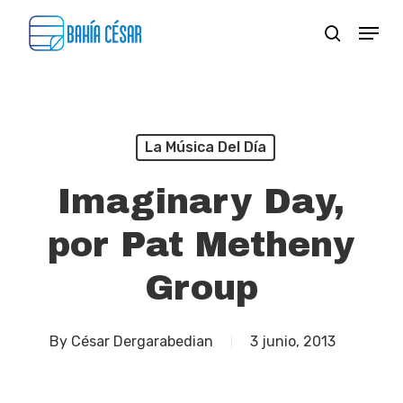
Skip
Menu
search
to
Close
main
Menu
content
La Música Del Día
Imaginary Day,
por Pat Metheny
Group
By
César Dergarabedian
3 junio, 2013