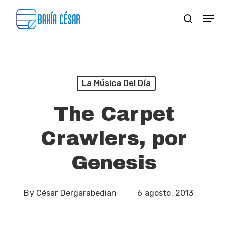
Skip
Menu
search
to
Close
main
Menu
content
La Música Del Día
The Carpet
Crawlers, por
Genesis
By
César Dergarabedian
6 agosto, 2013