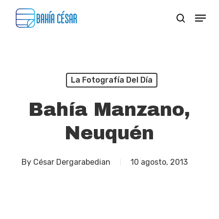
Skip
Menu
search
to
Close
main
Menu
content
La Fotografía Del Día
Bahía Manzano,
Neuquén
By
César Dergarabedian
10 agosto, 2013