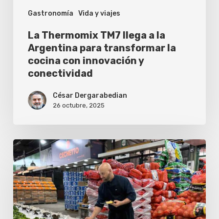
Gastronomía
Vida y viajes
la
cocina
La Thermomix TM7 llega a la
con
Argentina para transformar la
cocina con innovación y
innovación
conectividad
y
conectividad
César Dergarabedian
26 octubre, 2025
Proyecto
Tierras:
ICBC
y
Germán