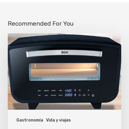
Recommended For You
BGH
lanza
nueva
línea
de
hornos
pizzeros
eléctricos
Gastronomía
Vida y viajes