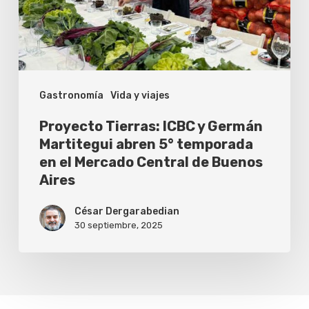
Martitegui
abren
5°
temporada
Gastronomía
Vida y viajes
en
el
Proyecto Tierras: ICBC y Germán
Mercado
Martitegui abren 5° temporada
en el Mercado Central de Buenos
Central
Aires
de
Buenos
César Dergarabedian
30 septiembre, 2025
Aires