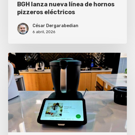
BGH lanza nueva línea de hornos
pizzeros eléctricos
César Dergarabedian
6 abril, 2026
La
Thermomix
TM7
llega
a
la
Argentina
para
transformar