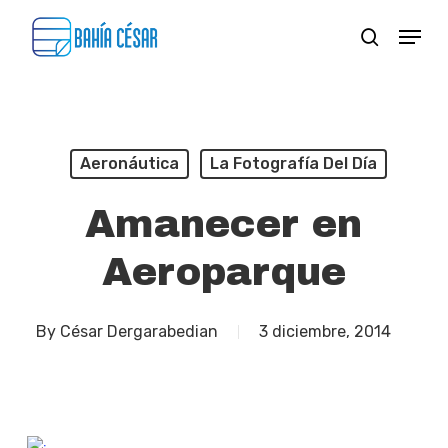
Skip
Menu
search
to
Close
main
Menu
content
Aeronáutica
La Fotografía Del Día
Amanecer en
Aeroparque
By
César Dergarabedian
3 diciembre, 2014