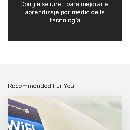
Google se unen para mejorar el
aprendizaje por medio de la
tecnología
Recommended For You
Starlink
a
bordo:
Copa