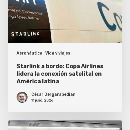
Airlines
lidera
la
conexión
satelital
Aeronáutica
Vida y viajes
en
América
Starlink a bordo: Copa Airlines
latina
lidera la conexión satelital en
América latina
César Dergarabedian
11 julio, 2026
American