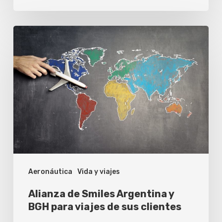
Alianza
de
Smiles
Argentina
y
BGH
para
viajes
de
Aeronáutica
Vida y viajes
sus
clientes
Alianza de Smiles Argentina y
BGH para viajes de sus clientes