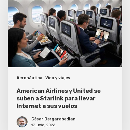
Airlines
y
United
se
suben
a
Starlink
para
Aeronáutica
Vida y viajes
llevar
Internet
American Airlines y United se
a
suben a Starlink para llevar
Internet a sus vuelos
sus
vuelos
César Dergarabedian
17 junio, 2026