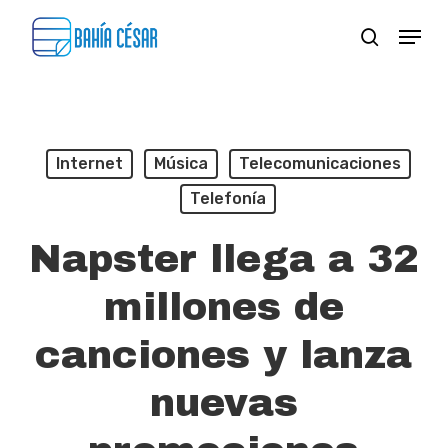
Skip
Menu
search
to
Close
main
Menu
content
Internet
Música
Telecomunicaciones
Telefonía
Napster llega a 32
millones de
canciones y lanza
nuevas