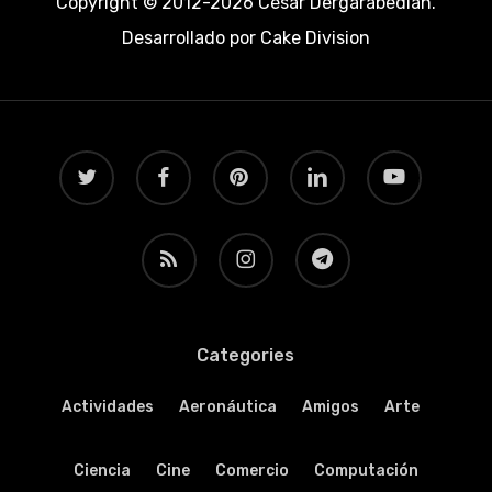
Copyright © 2012-2026 César Dergarabedian.
Desarrollado por
Cake Division
twitter
facebook
pinterest
linkedin
youtube
RSS
instagram
telegram
Categories
Actividades
Aeronáutica
Amigos
Arte
Ciencia
Cine
Comercio
Computación