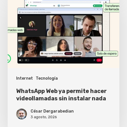
Web
ya
permite
hacer
videollamadas
sin
instalar
nada
Internet
Tecnología
WhatsApp Web ya permite hacer
videollamadas sin instalar nada
César Dergarabedian
3 agosto, 2026