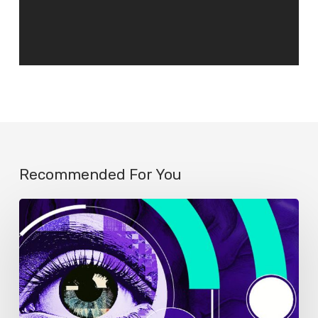
Recommended For You
Solo
el
1%
de
los