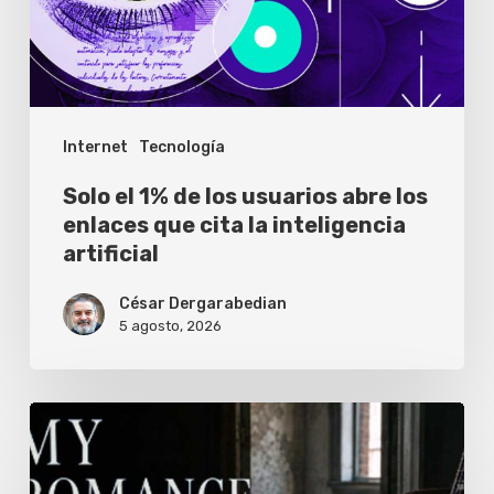
usuarios
abre
los
enlaces
Internet
Tecnología
que
cita
Solo el 1% de los usuarios abre los
la
enlaces que cita la inteligencia
artificial
inteligencia
artificial
César Dergarabedian
5 agosto, 2026
JotaEme
estrena
nueva