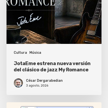
versión
del
clásico
de
jazz
My
Cultura
Música
Romance
JotaEme estrena nueva versión
del clásico de jazz My Romance
César Dergarabedian
3 agosto, 2026
WhatsApp