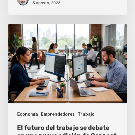
3 agosto, 2026
El
futuro
del
trabajo
se
debate
en
una
nueva
Economía
Emprendedores
Trabajo
edición
de
El futuro del trabajo se debate
Connect