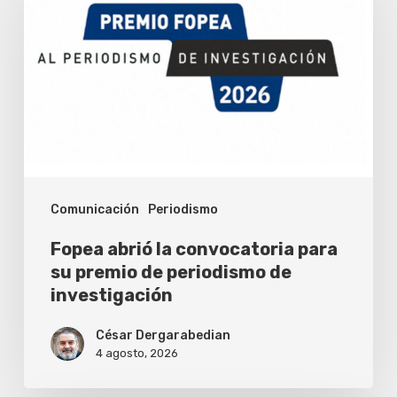
la
convocatoria
para
su
premio
de
periodismo
Comunicación
Periodismo
de
investigación
Fopea abrió la convocatoria para
su premio de periodismo de
investigación
César Dergarabedian
4 agosto, 2026