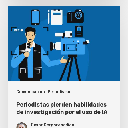
Periodistas
pierden
habilidades
de
investigación
por
el
uso
de
Comunicación
Periodismo
IA
Periodistas pierden habilidades
de investigación por el uso de IA
César Dergarabedian