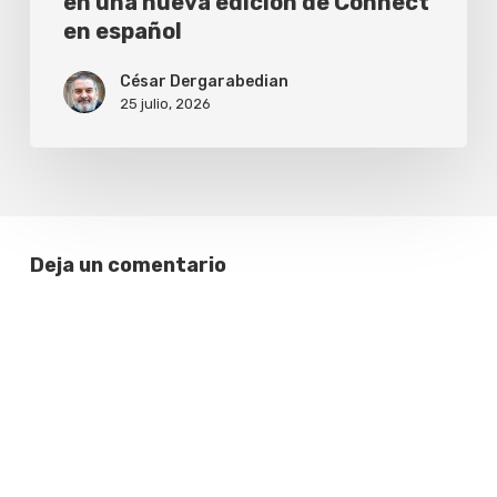
en una nueva edición de Connect
en español
en
español
César Dergarabedian
25 julio, 2026
Deja un comentario