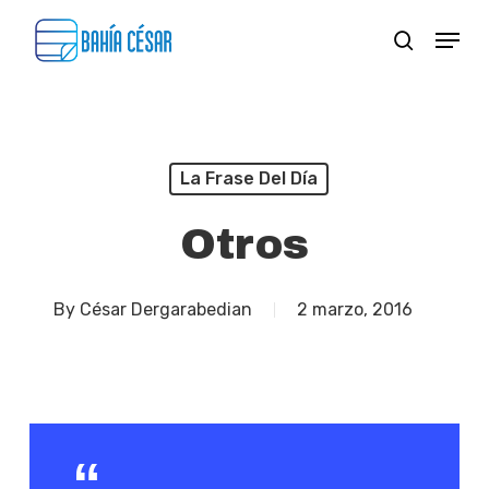
Skip
Menu
search
to
Close
main
Menu
content
La Frase Del Día
Otros
By
César Dergarabedian
2 marzo, 2016