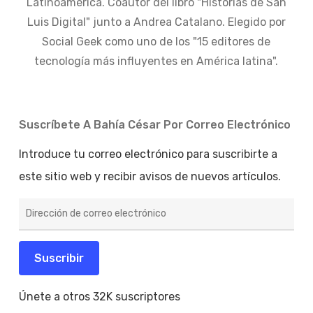
Latinoamérica. Coautor del libro "Historias de San
Luis Digital" junto a Andrea Catalano. Elegido por
Social Geek como uno de los "15 editores de
tecnología más influyentes en América latina".
Suscríbete A Bahía César Por Correo Electrónico
Introduce tu correo electrónico para suscribirte a
este sitio web y recibir avisos de nuevos artículos.
Dirección
de
correo
electrónico
Suscribir
Únete a otros 32K suscriptores