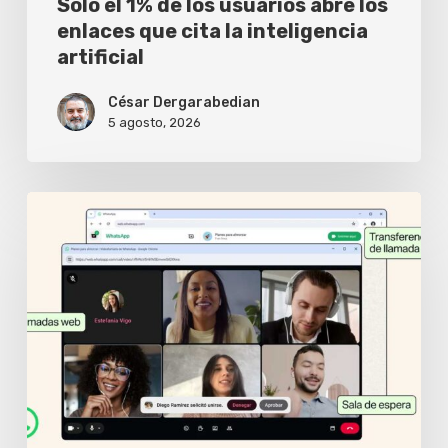
Solo el 1% de los usuarios abre los
la
enlaces que cita la inteligencia
artificial
inteligencia
artificial
César Dergarabedian
5 agosto, 2026
WhatsApp
Web
ya
permite
hacer
videollamadas
sin
instalar