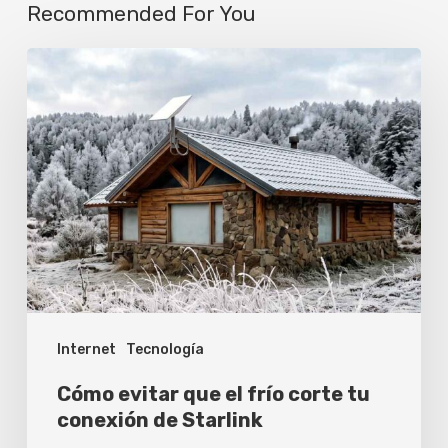
Recommended For You
Cómo
evitar
que
el
frío
corte
tu
conexión
de
Internet
Tecnología
Starlink
Cómo evitar que el frío corte tu
conexión de Starlink