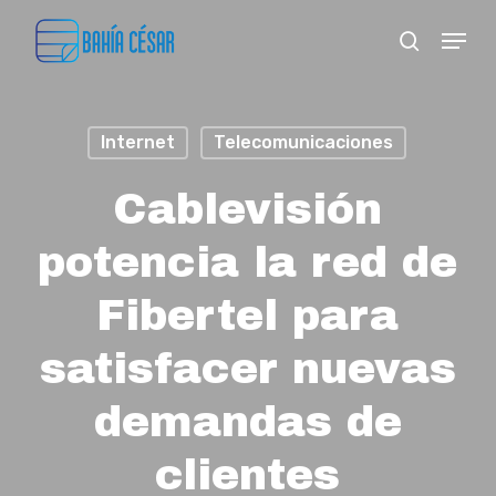
Skip
Menu
search
to
Close
main
Menu
content
Internet
Telecomunicaciones
Cablevisión
potencia la red de
Fibertel para
satisfacer nuevas
demandas de
clientes