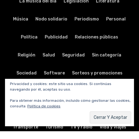
La música del día
Legislación
Literatura
Música
Nodo solidario
Periodismo
Personal
Política
Publicidad
Relaciones públicas
Religión
Salud
Seguridad
Sin categoría
Sociedad
Software
Sorteos y promociones
Privacidad y cookies: este sitio usa cookies. Si continúas
navegando por él, aceptas su uso.
Tabletas
Teatro
Tecnología
Para obtener más información, incluido cómo gestionar las cookies,
consulta:
Política de cookies
Telecomunicaciones
Telefonía
Trabajo
Transporte
Turismo
TV y radio
Vida y viajes