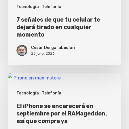
Tecnología
Telefonía
en
cualquier
7 señales de que tu celular te
momento
dejará tirado en cualquier
momento
César Dergarabedian
23 julio, 2026
El
iPhone
Tecnología
Telefonía
se
encarecerá
El iPhone se encarecerá en
septiembre por el RAMageddon,
en
así que compra ya
septiembre