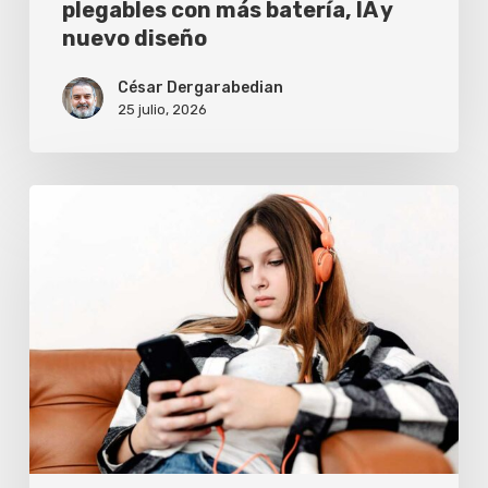
plegables con más batería, IA y
plegables
nuevo diseño
con
más
César Dergarabedian
25 julio, 2026
batería,
IA
y
7
nuevo
señales
diseño
de
que
tu
celular
te
dejará
tirado