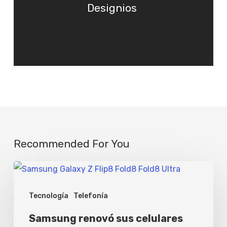
Designios
Recommended For You
Samsung
renovó
Tecnología
Telefonía
sus
celulares
Samsung renovó sus celulares