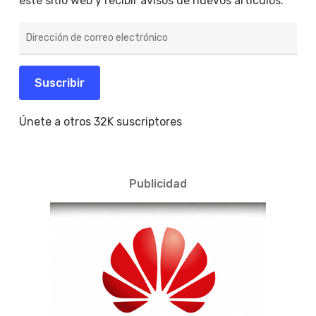
este sitio web y recibir avisos de nuevos artículos.
Dirección
de
correo
electrónico
Suscribir
Únete a otros 32K suscriptores
Publicidad