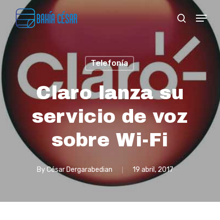
Skip
Menu
search
to
Close
main
Menu
content
Telefonía
Claro lanza su
servicio de voz
sobre Wi-Fi
By
César Dergarabedian
19 abril, 2017