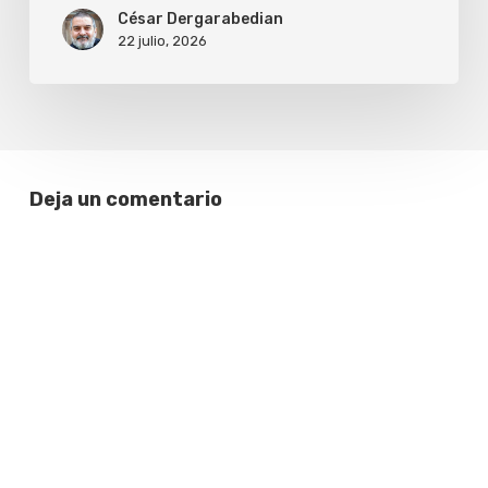
por
César Dergarabedian
22 julio, 2026
el
RAMageddon,
así
que
compra
Deja un comentario
ya