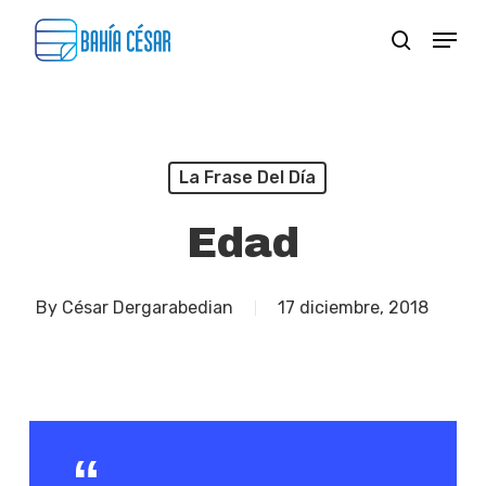
Skip
Menu
search
to
Close
main
Menu
content
La Frase Del Día
Edad
By
César Dergarabedian
17 diciembre, 2018