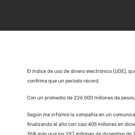
El índice de uso de dinero electrónico (UDE), q
confirma que un período récord.
Con un promedio de 226.000 millones de pesos, r
Según me informó la compañía en un comunicad
Hit enter to search or ESC to close
finalizando el año con casi 405 millones en dic
36% más que los 297 millones de diciembre de 