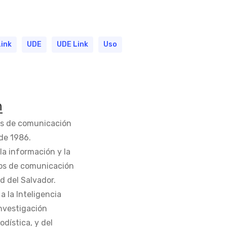
Link
UDE
UDE Link
Uso
n
os de comunicación
de 1986.
la información y la
os de comunicación
d del Salvador.
 la Inteligencia
Investigación
odística, y del