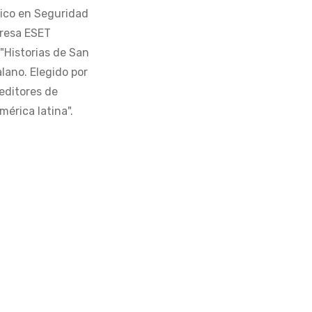
tico en Seguridad
presa ESET
 "Historias de San
alano. Elegido por
editores de
érica latina".