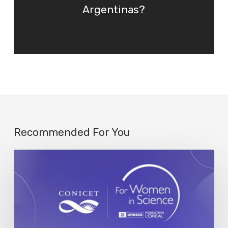
Argentinas?
Recommended For You
Se
abre
la
convocatoria
al