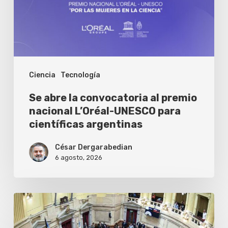
premio
nacional
L’Oréal-
UNESCO
Ciencia
Tecnología
para
científicas
Se abre la convocatoria al premio
argentinas
nacional L’Oréal-UNESCO para
científicas argentinas
César Dergarabedian
6 agosto, 2026
Más
de