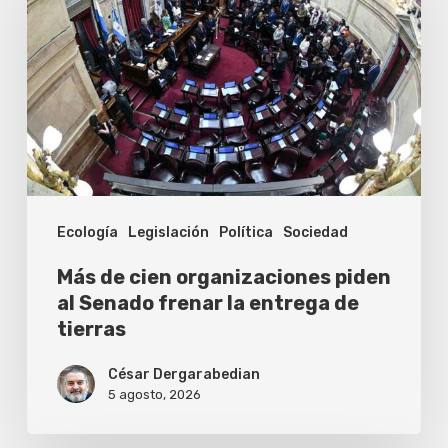
cien
organizaciones
piden
al
Senado
frenar
la
Ecología
Legislación
Política
Sociedad
entrega
de
Más de cien organizaciones piden
tierras
al Senado frenar la entrega de
tierras
César Dergarabedian
5 agosto, 2026