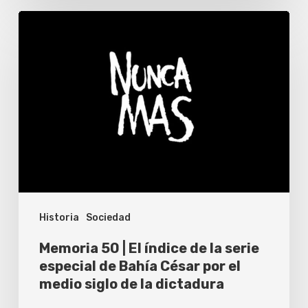
Memoria
50
|
El
índice
de
la
serie
especial
Historia
Sociedad
de
Bahía
Memoria 50 | El índice de la serie
César
especial de Bahía César por el
medio siglo de la dictadura
por
el