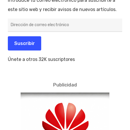
Introduce tu correo electrónico para suscribirte a
este sitio web y recibir avisos de nuevos artículos.
Dirección
de
correo
electrónico
Suscribir
Únete a otros 32K suscriptores
Publicidad