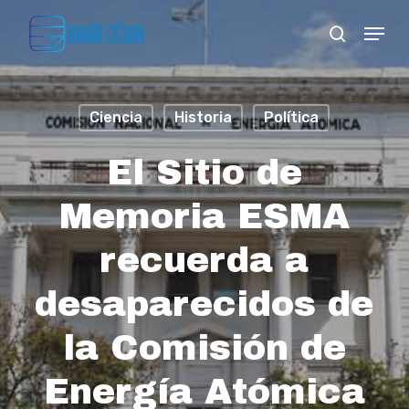
Skip
Menu
search
to
Close
main
Menu
content
Ciencia
Historia
Política
El Sitio de
Memoria ESMA
recuerda a
desaparecidos de
la Comisión de
Energía Atómica