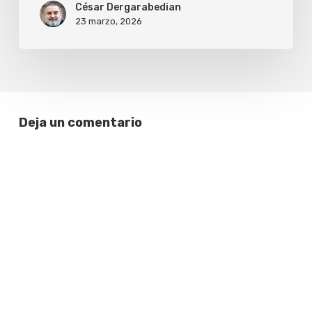
César Dergarabedian
medio
23 marzo, 2026
siglo
de
la
dictadura
Deja un comentario