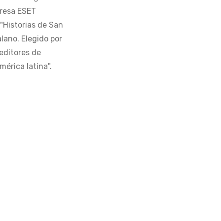
presa ESET
 "Historias de San
alano. Elegido por
editores de
érica latina".