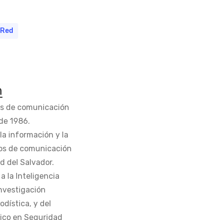
Red
n
os de comunicación
de 1986.
la información y la
os de comunicación
d del Salvador.
 la Inteligencia
Investigación
odística, y del
tico en Seguridad