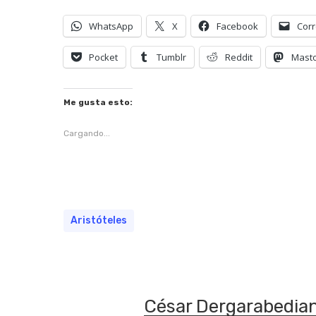
WhatsApp
X
Facebook
Corr
Pocket
Tumblr
Reddit
Mast
Me gusta esto:
Cargando...
Aristóteles
César Dergarabedia