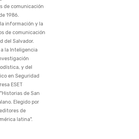
os de comunicación
de 1986.
la información y la
os de comunicación
d del Salvador.
 la Inteligencia
Investigación
odística, y del
tico en Seguridad
presa ESET
 "Historias de San
alano. Elegido por
editores de
érica latina".