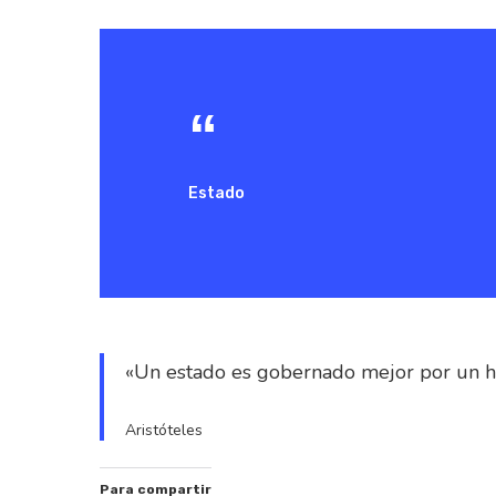
Estado
«Un estado es gobernado mejor por un 
Aristóteles
Hit enter to search or ESC to close
Para compartir