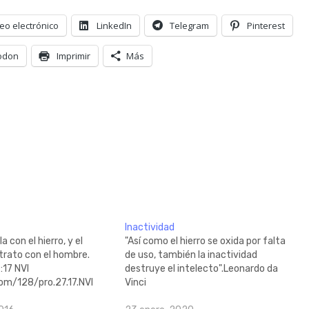
eo electrónico
LinkedIn
Telegram
Pinterest
odon
Imprimir
Más
Inactividad
la con el hierro, y el
"Así como el hierro se oxida por falta
trato con el hombre.
de uso, también la inactividad
:17 NVI
destruye el intelecto".Leonardo da
com/128/pro.27.17.NVI
Vinci