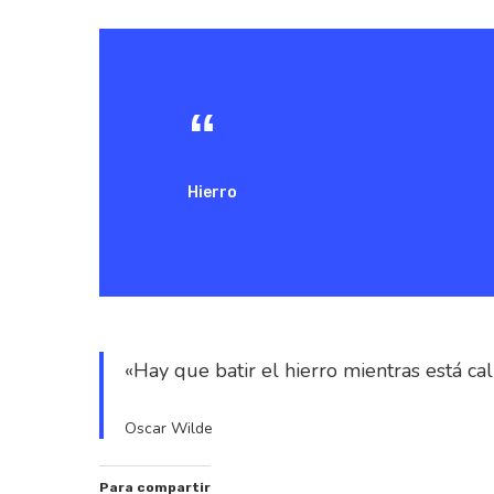
Hierro
«Hay que batir el hierro mientras está cal
Oscar Wilde
Hit enter to search or ESC to close
Para compartir