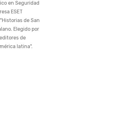
tico en Seguridad
presa ESET
 "Historias de San
alano. Elegido por
editores de
érica latina".