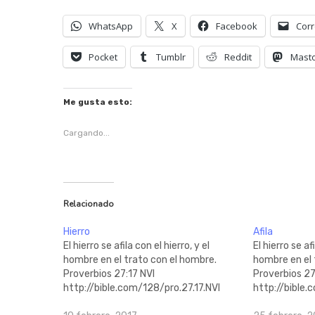
WhatsApp
X
Facebook
Corr
Pocket
Tumblr
Reddit
Mast
Me gusta esto:
Cargando...
Relacionado
Hierro
Afila
El hierro se afila con el hierro, y el
El hierro se afi
hombre en el trato con el hombre.
hombre en el 
Proverbios 27:17 NVI
Proverbios 27
http://bible.com/128/pro.27.17.NVI
http://bible.