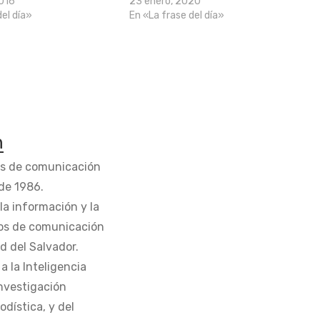
2016
23 enero, 2020
del día»
En «La frase del día»
n
os de comunicación
de 1986.
la información y la
os de comunicación
d del Salvador.
 la Inteligencia
Investigación
odística, y del