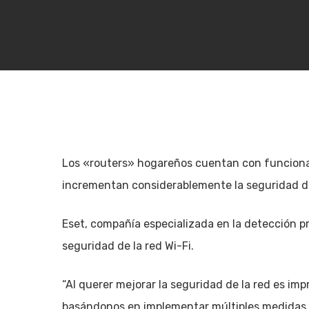
Los «routers» hogareños cuentan con funcional
incrementan considerablemente la seguridad de
Eset, compañía especializada en la detección p
seguridad de la red Wi-Fi.
Hit enter to search or ESC to close
“Al querer mejorar la seguridad de la red es im
basándonos en implementar múltiples medidas