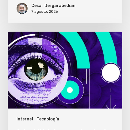
César Dergarabedian
7 agosto, 2026
Solo
el
1%
de
los
usuarios
abre
los
enlaces
Internet
Tecnología
que
cita