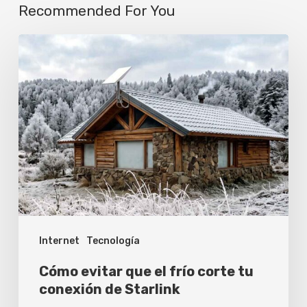
Recommended For You
Cómo
evitar
que
el
frío
corte
tu
conexión
de
Internet
Tecnología
Starlink
Cómo evitar que el frío corte tu
conexión de Starlink