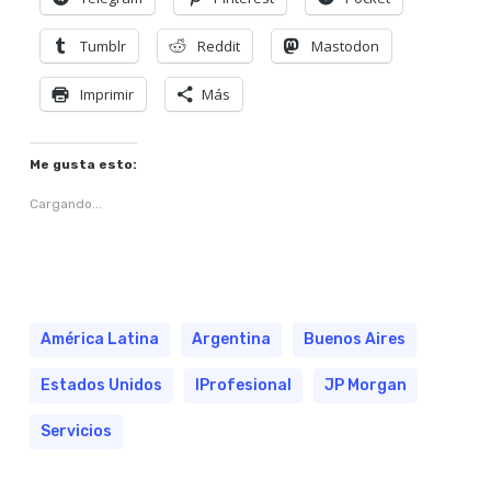
Tumblr
Reddit
Mastodon
Imprimir
Más
Me gusta esto:
Cargando...
América Latina
Argentina
Buenos Aires
Estados Unidos
IProfesional
JP Morgan
Servicios