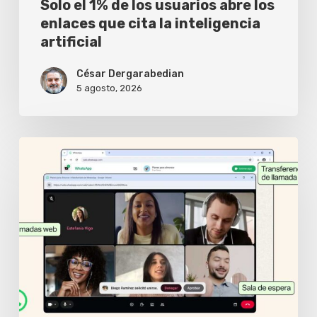
Solo el 1% de los usuarios abre los
la
enlaces que cita la inteligencia
artificial
inteligencia
artificial
César Dergarabedian
5 agosto, 2026
WhatsApp
Web
ya
permite
hacer
videollamadas
sin
instalar