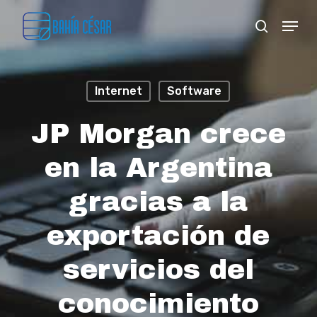
Skip
Menu
search
to
Close
main
Menu
content
Internet
Software
JP Morgan crece
en la Argentina
gracias a la
exportación de
servicios del
conocimiento