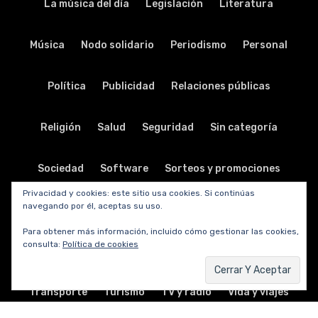
La música del día
Legislación
Literatura
Música
Nodo solidario
Periodismo
Personal
Política
Publicidad
Relaciones públicas
Religión
Salud
Seguridad
Sin categoría
Sociedad
Software
Sorteos y promociones
Privacidad y cookies: este sitio usa cookies. Si continúas
navegando por él, aceptas su uso.
Tabletas
Teatro
Tecnología
Para obtener más información, incluido cómo gestionar las cookies,
consulta:
Política de cookies
Telecomunicaciones
Telefonía
Trabajo
Transporte
Turismo
TV y radio
Vida y viajes