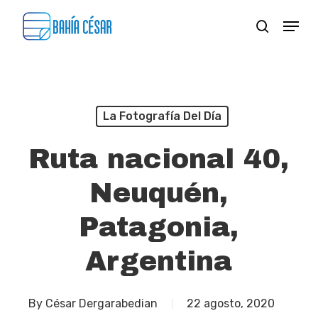
Skip
Menu
search
to
Close
main
Menu
content
La Fotografía Del Día
Ruta nacional 40,
Neuquén,
Patagonia,
Argentina
By
César Dergarabedian
22 agosto, 2020