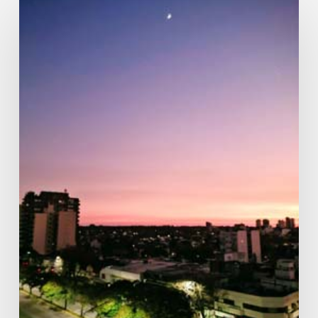
matinal
en
Olivos,
Buenos
Aires,
Argentina