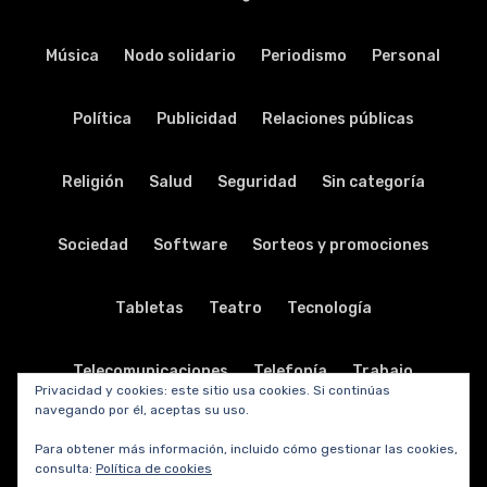
Música
Nodo solidario
Periodismo
Personal
Política
Publicidad
Relaciones públicas
Religión
Salud
Seguridad
Sin categoría
Sociedad
Software
Sorteos y promociones
Tabletas
Teatro
Tecnología
Telecomunicaciones
Telefonía
Trabajo
Privacidad y cookies: este sitio usa cookies. Si continúas
navegando por él, aceptas su uso.
Transporte
Turismo
TV y radio
Vida y viajes
Para obtener más información, incluido cómo gestionar las cookies,
consulta:
Política de cookies