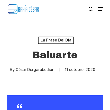
Skip
Menu
search
to
Close
main
Menu
content
La Frase Del Día
Baluarte
By
César Dergarabedian
11 octubre, 2020