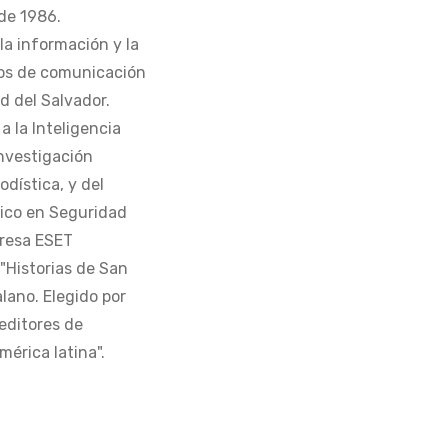
de 1986.
la información y la
os de comunicación
d del Salvador.
 la Inteligencia
Investigación
odística, y del
tico en Seguridad
presa ESET
 "Historias de San
alano. Elegido por
editores de
érica latina".