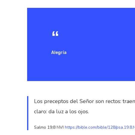
Alegría
Los preceptos del Señor son rectos: trae
claro: da luz a los ojos.
Hit enter to search or ESC to close
Salmo 19:8 NVI
https://bible.com/bible/128/psa.19.8.