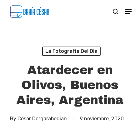
Skip
Menu
search
to
Close
main
Menu
content
La Fotografía Del Día
Atardecer en
Olivos, Buenos
Aires, Argentina
By
César Dergarabedian
9 noviembre, 2020