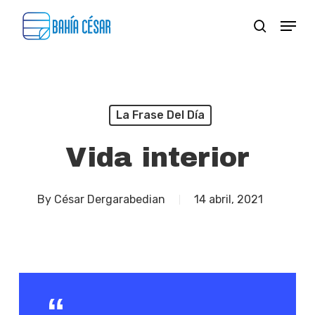
Skip
Menu
search
to
Close
main
Menu
content
La Frase Del Día
Vida interior
By
César Dergarabedian
14 abril, 2021