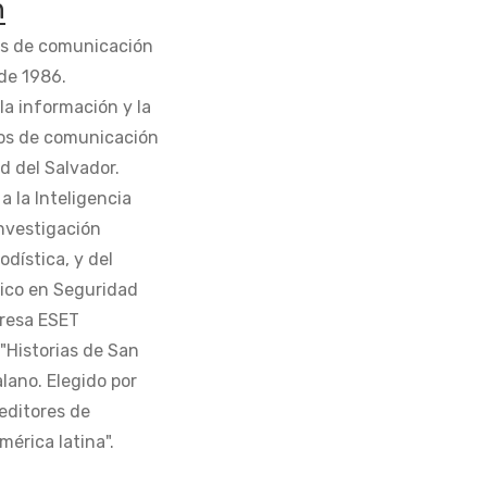
n
os de comunicación
de 1986.
la información y la
os de comunicación
d del Salvador.
 la Inteligencia
Investigación
odística, y del
tico en Seguridad
presa ESET
 "Historias de San
alano. Elegido por
editores de
érica latina".