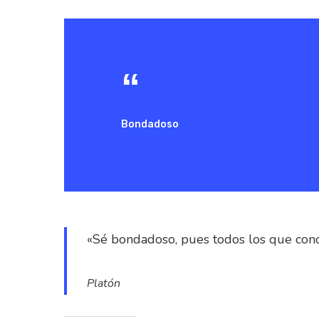
Bondadoso
«Sé bondadoso, pues todos los que cono
Hit enter to search or ESC to close
Platón