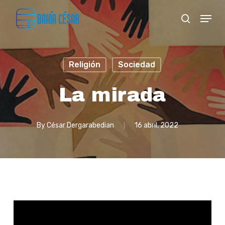
Skip
Menu
search
to
Close
main
Menu
content
Religión
Sociedad
La mirada
By
César Dergarabedian
16 abril, 2022