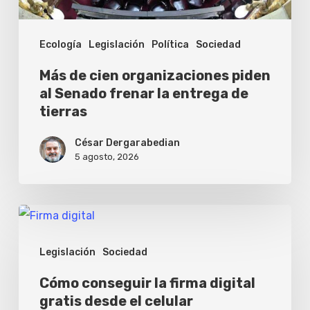
frenar
la
Ecología
Legislación
Política
Sociedad
entrega
de
Más de cien organizaciones piden
tierras
al Senado frenar la entrega de
tierras
César Dergarabedian
5 agosto, 2026
Cómo
conseguir
Legislación
Sociedad
la
firma
Cómo conseguir la firma digital
gratis desde el celular
digital