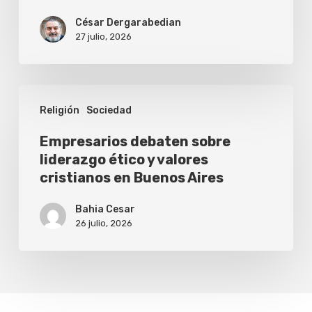
gratis
César Dergarabedian
desde
27 julio, 2026
el
celular
Empresarios
Religión
Sociedad
debaten
sobre
Empresarios debaten sobre
liderazgo ético y valores
liderazgo
cristianos en Buenos Aires
ético
y
Bahia Cesar
26 julio, 2026
valores
cristianos
en
Buenos