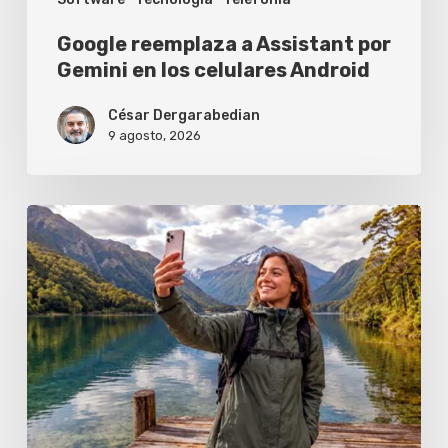
Android
Google reemplaza a Assistant por
Gemini en los celulares Android
César Dergarabedian
9 agosto, 2026
Los
celulares
que
ya
se
conectan
a
los