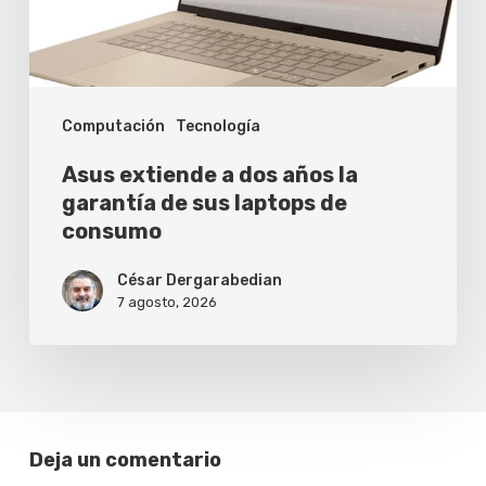
garantía
de
sus
Computación
Tecnología
laptops
de
Asus extiende a dos años la
consumo
garantía de sus laptops de
consumo
César Dergarabedian
7 agosto, 2026
Deja un comentario