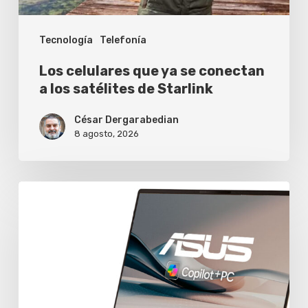
satélites
Tecnología
Telefonía
de
Starlink
Los celulares que ya se conectan
a los satélites de Starlink
César Dergarabedian
8 agosto, 2026
Asus
extiende
a
dos
años
la