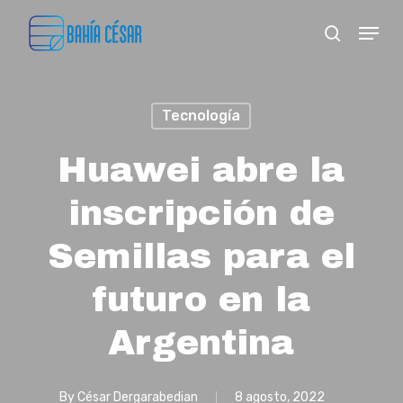
Skip
Menu
search
to
Close
main
Menu
content
Tecnología
Huawei abre la
inscripción de
Semillas para el
futuro en la
Argentina
By
César Dergarabedian
8 agosto, 2022