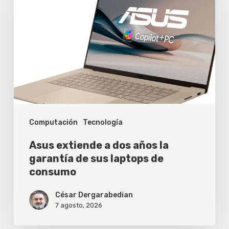
a
dos
años
la
garantía
de
sus
Computación
Tecnología
laptops
de
Asus extiende a dos años la
consumo
garantía de sus laptops de
consumo
César Dergarabedian
7 agosto, 2026