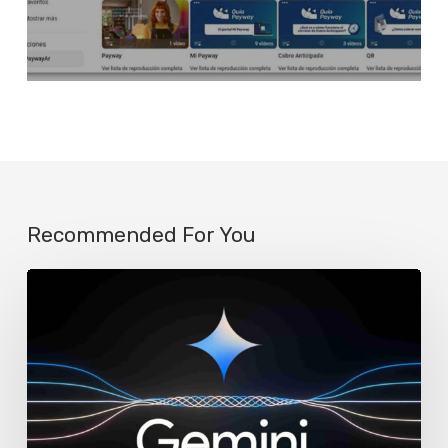
Recommended For You
Google
reemplaza
a
Assistant
por
Gemini