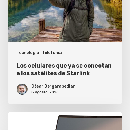
se
conectan
a
los
satélites
Tecnología
Telefonía
de
Starlink
Los celulares que ya se conectan
a los satélites de Starlink
César Dergarabedian
8 agosto, 2026
Asus
extiende