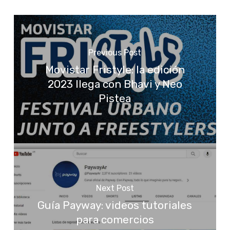
Previous Post
Movistar Fristyle: la edición
2023 llega con Bhavi y Neo
Pistea
Next Post
Guía Payway: videos tutoriales
para comercios