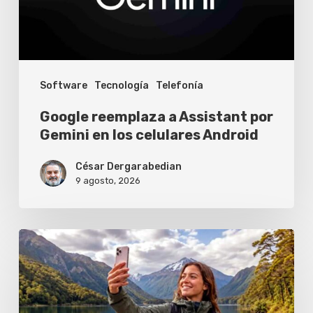
en
los
celulares
Software
Tecnología
Telefonía
Android
Google reemplaza a Assistant por
Gemini en los celulares Android
César Dergarabedian
9 agosto, 2026
Los
celulares
que
ya