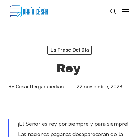
Skip
Menu
search
to
Close
main
Menu
content
La Frase Del Día
Rey
By
César Dergarabedian
22 noviembre, 2023
¡El Señor es rey por siempre y para siempre!
Las naciones paganas desaparecerán de la