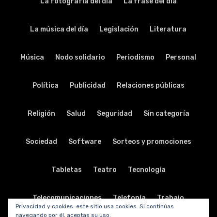
La fotografía del día
La frase del día
La música del día
Legislación
Literatura
Música
Nodo solidario
Periodismo
Personal
Política
Publicidad
Relaciones públicas
Religión
Salud
Seguridad
Sin categoría
Sociedad
Software
Sorteos y promociones
Tabletas
Teatro
Tecnología
Telecomunicaciones
Telefonía
Trabajo
Privacidad y cookies: este sitio usa cookies. Si continúas
navegando por él, aceptas su uso.