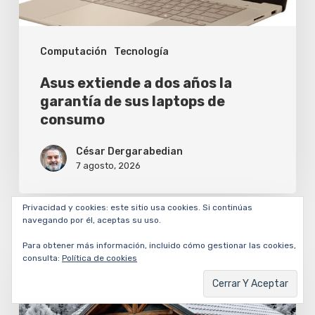
de
sus
Computación
Tecnología
laptops
de
Asus extiende a dos años la
consumo
garantía de sus laptops de
consumo
César Dergarabedian
7 agosto, 2026
Privacidad y cookies: este sitio usa cookies. Si continúas
navegando por él, aceptas su uso.
Cómo
Para obtener más información, incluido cómo gestionar las cookies,
evitar
consulta:
Política de cookies
que
el
frío