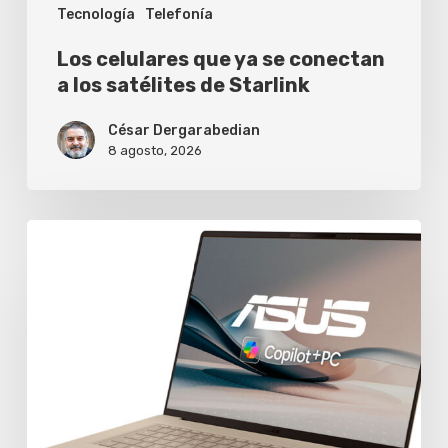
Tecnología
Telefonía
de
Starlink
Los celulares que ya se conectan
a los satélites de Starlink
César Dergarabedian
8 agosto, 2026
Asus
extiende
a
dos
años
la
garantía