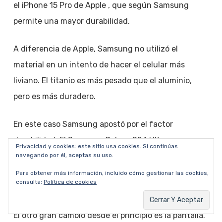
el iPhone 15 Pro de Apple , que según Samsung
permite una mayor durabilidad.
A diferencia de Apple, Samsung no utilizó el
material en un intento de hacer el celular más
liviano. El titanio es más pesado que el aluminio,
pero es más duradero.
En este caso Samsung apostó por el factor
durabilidad. El Samsung Galaxy S24 Ultra pesa
Privacidad y cookies: este sitio usa cookies. Si continúas
aproximadamente lo mismo que el S23 Ultra (232
navegando por él, aceptas su uso.
gramos), lo que lo hace un poco más pesado que el
Para obtener más información, incluido cómo gestionar las cookies,
consulta:
Política de cookies
iPhone 15 Pro-Max.
El otro gran cambio desde el principio es la pantalla.