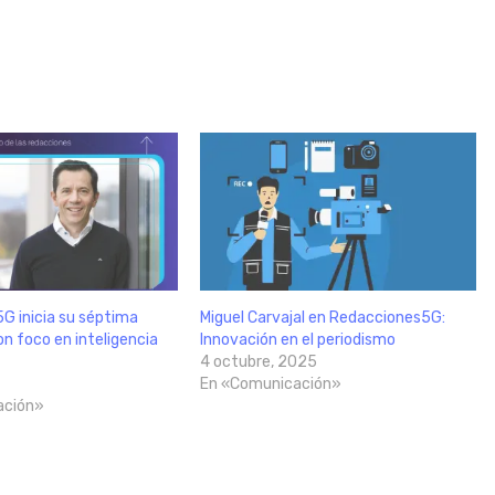
G inicia su séptima
Miguel Carvajal en Redacciones5G:
n foco en inteligencia
Innovación en el periodismo
4 octubre, 2025
En «Comunicación»
ación»