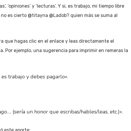
 ‘opiniones’ y ‘lecturas’. Y si, es trabajo, mi tiempo libre
s. no es cierto @titayna @Ladob? quien más se suma al
ara que hagas clic en el enlace y leas directamente el
a. Por ejemplo, una sugerencia para imprimir en remeras la
 es trabajo y debes pagarlo».
o…. (sería un honor que escribas/hables/leas, etc.)».
ó este aporte: