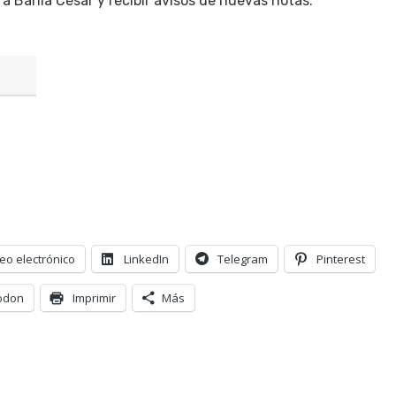
 a Bahía César y recibir avisos de nuevas notas.
eo electrónico
LinkedIn
Telegram
Pinterest
odon
Imprimir
Más