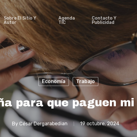
Sobre El Sitio Y
Agenda
Contacto Y
Autor
TIC
Publicidad
Economía
Trabajo
a para que paguen mi 
By
César Dergarabedian
19 octubre, 2024