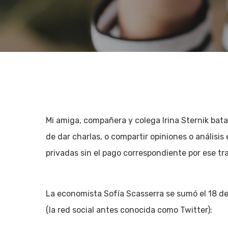
Mi amiga, compañera y colega Irina Sternik batal
de dar charlas, o compartir opiniones o análisi
privadas sin el pago correspondiente por ese tr
La economista Sofía Scasserra se sumó el 18 de o
Hit enter to search or ESC to close
(la red social antes conocida como Twitter):