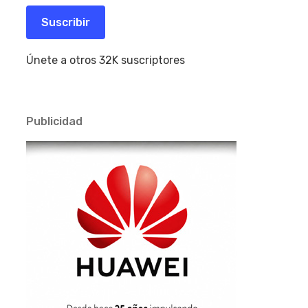
correo
electrónico
Suscribir
Únete a otros 32K suscriptores
Publicidad