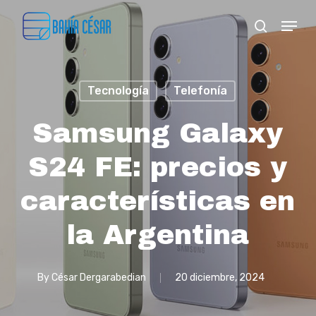
Skip
Menu
search
to
Close
main
Menu
content
Tecnología
Telefonía
Samsung Galaxy
S24 FE: precios y
características en
la Argentina
By
César Dergarabedian
20 diciembre, 2024