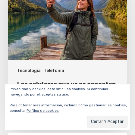
que
ya
se
conectan
a
los
satélites
Tecnología
Telefonía
de
Starlink
Los celulares que ya se conectan
Privacidad y cookies: este sitio usa cookies. Si continúas
a los satélites de Starlink
navegando por él, aceptas su uso.
César Dergarabedian
Para obtener más información, incluido cómo gestionar las cookies,
consulta:
Política de cookies
8 agosto, 2026