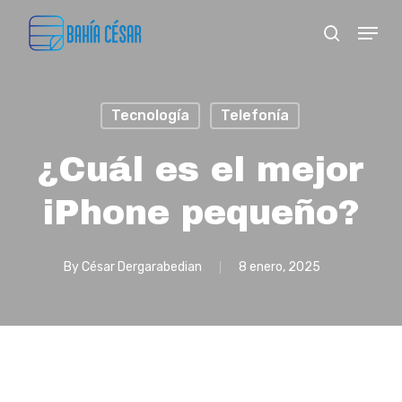
Skip
Menu
search
to
Close
main
Menu
content
Tecnología
Telefonía
¿Cuál es el mejor
iPhone pequeño?
By
César Dergarabedian
8 enero, 2025