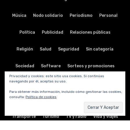
Música
Nodo solidario
Periodismo
Personal
Política
Publicidad
Relaciones públicas
Religión
Salud
Seguridad
Sin categoría
Sociedad
Software
Sorteos y promociones
Privacidad y cookies: este sitio usa cookies. Si continúas
navegando por él, aceptas su uso.
Tabletas
Teatro
Tecnología
Para obtener más información, incluido cómo gestionar las cookies,
consulta:
Política de cookies
Telecomunicaciones
Telefonía
Trabajo
Transporte
Turismo
TV y radio
Vida y viajes