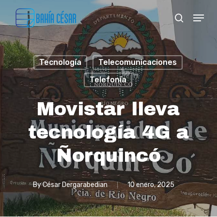
Skip
Menu
search
to
Close
main
Menu
content
Tecnología
Telecomunicaciones
Telefonía
Movistar lleva
tecnología 4G a
Ñorquincó
By
César Dergarabedian
10 enero, 2025