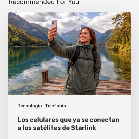
Recommended For You
Los
celulares
que
ya
se
conectan
a
los
satélites
Tecnología
Telefonía
de
Starlink
Los celulares que ya se conectan
a los satélites de Starlink