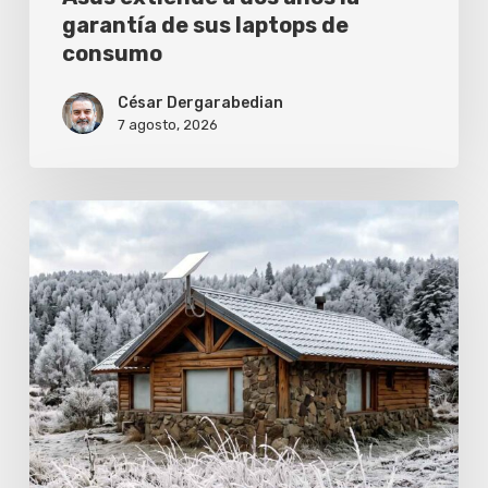
consumo
garantía de sus laptops de
consumo
César Dergarabedian
7 agosto, 2026
Cómo
evitar
que
el
frío
corte
tu
conexión