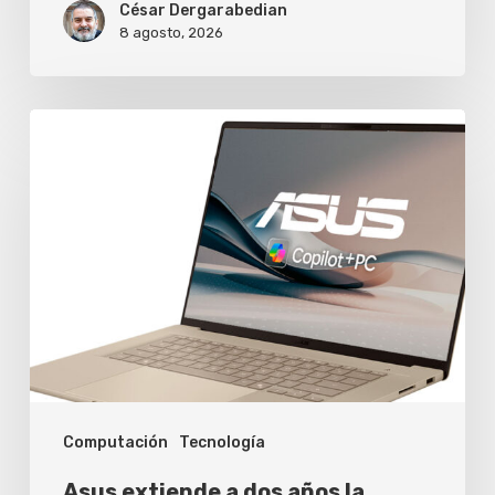
César Dergarabedian
8 agosto, 2026
Asus
extiende
a
dos
años
la
garantía
de
sus
Computación
Tecnología
laptops
de
Asus extiende a dos años la