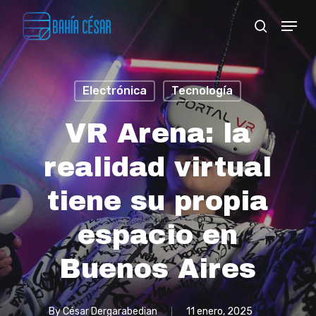
Skip
Menu
search
to
Close
main
Menu
content
Electrónica
Tecnología
VR Arena: la
realidad virtual
tiene su propia
espacio en
Buenos Aires
By
César Dergarabedian
11 enero, 2025