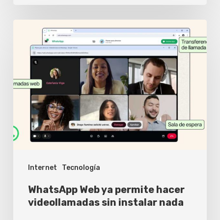
WhatsApp
Web
ya
permite
hacer
videollamadas
sin
instalar
nada
Internet
Tecnología
WhatsApp Web ya permite hacer
videollamadas sin instalar nada