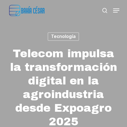
Skip
Menu
search
to
Close
main
Menu
content
Tecnología
Telecom impulsa
la transformación
digital en la
agroindustria
desde Expoagro
2025