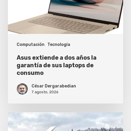
la
garantía
de
sus
Computación
Tecnología
laptops
de
Asus extiende a dos años la
consumo
garantía de sus laptops de
consumo
César Dergarabedian
7 agosto, 2026
Cómo
evitar