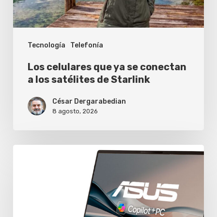
los
satélites
Tecnología
Telefonía
de
Starlink
Los celulares que ya se conectan
a los satélites de Starlink
César Dergarabedian
8 agosto, 2026
Asus
extiende
a
dos
años