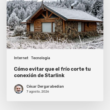
que
el
frío
corte
tu
conexión
de
Internet
Tecnología
Starlink
Cómo evitar que el frío corte tu
conexión de Starlink
César Dergarabedian
7 agosto, 2026