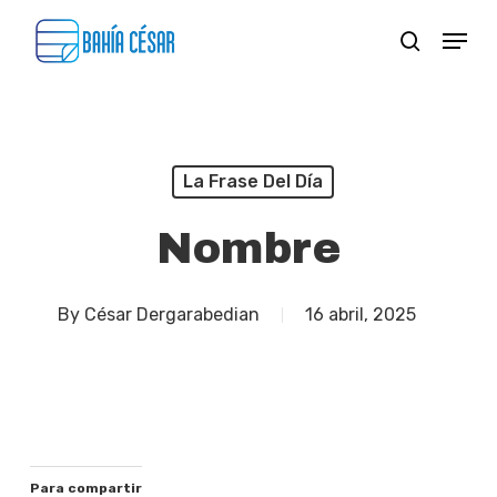
Skip
Menu
search
to
Close
main
Menu
content
La Frase Del Día
Nombre
By
César Dergarabedian
16 abril, 2025
Para compartir