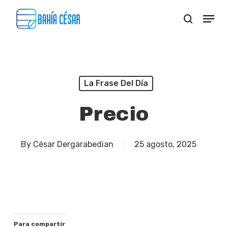
Skip
Menu
search
to
Close
main
Menu
content
La Frase Del Día
Precio
By
César Dergarabedian
25 agosto, 2025
Para compartir