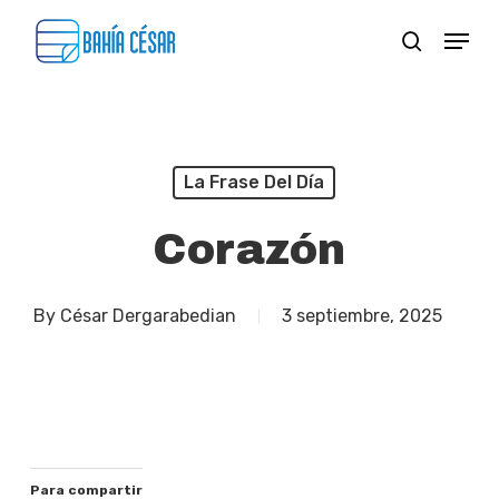
Skip
Menu
search
to
Close
main
Menu
content
La Frase Del Día
Corazón
By
César Dergarabedian
3 septiembre, 2025
Para compartir