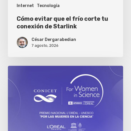
Internet
Tecnología
Starlink
Cómo evitar que el frío corte tu
conexión de Starlink
César Dergarabedian
7 agosto, 2026
Se
abre
la
convocatoria
al
premio
nacional