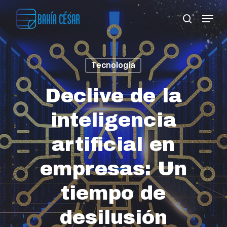
Skip
Menu
search
to
Close
main
Menu
content
Tecnología
Declive de la
inteligencia
artificial en
empresas: Un
tiempo de
desilusión