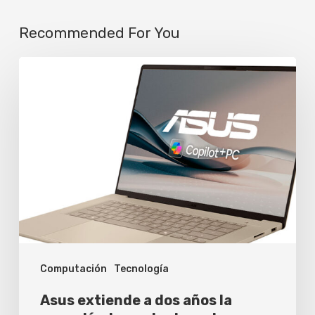
Recommended For You
Asus
extiende
a
dos
años
la
garantía
de
sus
Computación
Tecnología
laptops
de
Asus extiende a dos años la
consumo