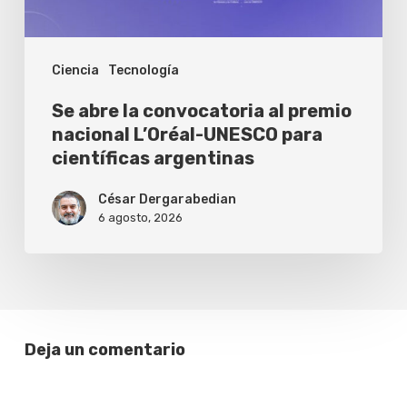
L’Oréal-
UNESCO
Ciencia
Tecnología
para
científicas
Se abre la convocatoria al premio
argentinas
nacional L’Oréal-UNESCO para
científicas argentinas
César Dergarabedian
6 agosto, 2026
Deja un comentario