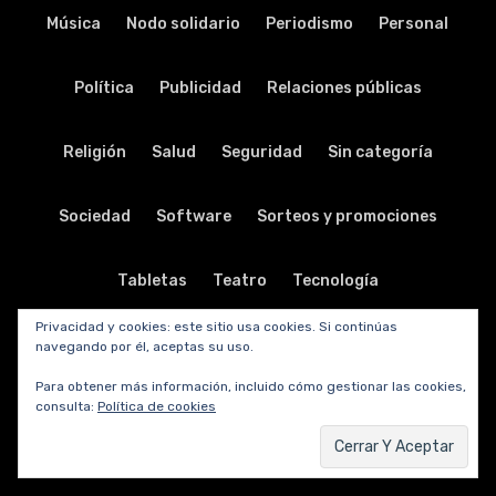
Música
Nodo solidario
Periodismo
Personal
Política
Publicidad
Relaciones públicas
Religión
Salud
Seguridad
Sin categoría
Sociedad
Software
Sorteos y promociones
Tabletas
Teatro
Tecnología
Privacidad y cookies: este sitio usa cookies. Si continúas
Telecomunicaciones
Telefonía
Trabajo
navegando por él, aceptas su uso.
Para obtener más información, incluido cómo gestionar las cookies,
consulta:
Política de cookies
Transporte
Turismo
TV y radio
Vida y viajes