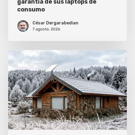
garantía de sus laptops de
consumo
César Dergarabedian
7 agosto, 2026
Cómo
evitar
que
el
frío
corte
tu
conexión
de