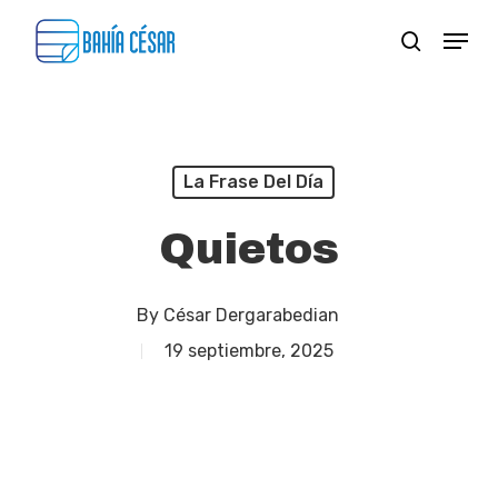
Skip
Menu
search
to
Close
main
Menu
content
La Frase Del Día
Quietos
By
César Dergarabedian
19 septiembre, 2025