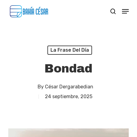
Skip
Menu
search
to
Close
main
Menu
content
La Frase Del Día
Bondad
By
César Dergarabedian
24 septiembre, 2025