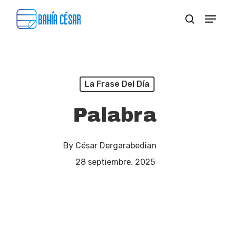
Skip
Menu
search
to
Close
main
Menu
content
La Frase Del Día
Palabra
By
César Dergarabedian
28 septiembre, 2025